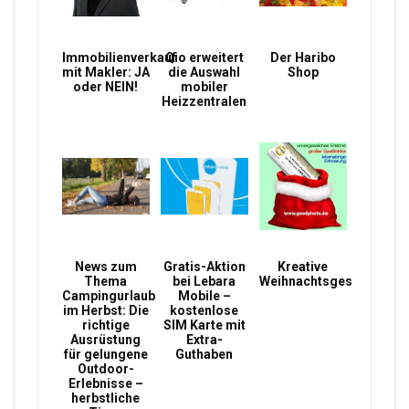
Immobilienverkauf
Qio erweitert
Der Haribo
mit Makler: JA
die Auswahl
Shop
oder NEIN!
mobiler
Heizzentralen
News zum
Gratis-Aktion
Kreative
Thema
bei Lebara
Weihnachtsgeschenke
Campingurlaub
Mobile –
im Herbst: Die
kostenlose
richtige
SIM Karte mit
Ausrüstung
Extra-
für gelungene
Guthaben
Outdoor-
Erlebnisse –
herbstliche