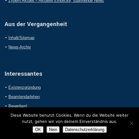
Zypern Aktuell – Aktuelle Einblicke, spannende News
Aus der Vergangenheit
Inhalt/Sitemap
News-Archiv
Interessantes
Existenzgründung
Beamtendarlehen
Bewerben!
Diese Website benutzt Cookies. Wenn du die Website weiter
nutzt, gehen wir von deinem Einverständnis aus.
OK
Nein
Datenschutzerklärung
2017 Online-Presseportal.com. Alle Rechte vorbehalten.