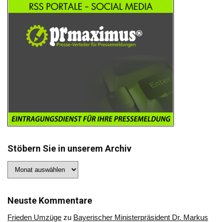
Stöbern Sie in unserem Archiv
Stöbern
Sie
in
unserem
Archiv
Neuste Kommentare
Frieden Umzüge
zu
Bayerischer Ministerpräsident Dr. Markus