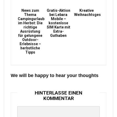
News zum
Gratis-Aktion
Kreative
Thema
bei Lebara
Weihnachtsgeschenke
Campingurlaub
Mobile –
im Herbst: Die
kostenlose
richtige
SIM Karte mit
Ausrüstung
Extra-
für gelungene
Guthaben
Outdoor-
Erlebnisse –
herbstliche
Tipps
We will be happy to hear your thoughts
HINTERLASSE EINEN
KOMMENTAR