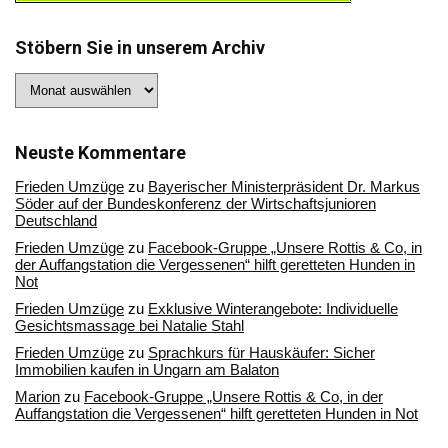
Stöbern Sie in unserem Archiv
Stöbern
Sie
in
unserem
Archiv
Neuste Kommentare
Frieden Umzüge
zu
Bayerischer Ministerpräsident Dr. Markus
Söder auf der Bundeskonferenz der Wirtschaftsjunioren
Deutschland
Frieden Umzüge
zu
Facebook-Gruppe „Unsere Rottis & Co, in
der Auffangstation die Vergessenen“ hilft geretteten Hunden in
Not
Frieden Umzüge
zu
Exklusive Winterangebote: Individuelle
Gesichtsmassage bei Natalie Stahl
Frieden Umzüge
zu
Sprachkurs für Hauskäufer: Sicher
Immobilien kaufen in Ungarn am Balaton
Marion
zu
Facebook-Gruppe „Unsere Rottis & Co, in der
Auffangstation die Vergessenen“ hilft geretteten Hunden in Not