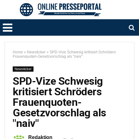
Home
»
Newsticker
»
SPD-Vize Schwesig kritisiert Schröders
Frauenquoten-Gesetzvorschlag als "naiv"
Newsticker
SPD-Vize Schwesig
kritisiert Schröders
Frauenquoten-
Gesetzvorschlag als
"naiv"
Redaktion