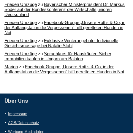
Frieden Umzüge
zu
Bayerischer Ministerpräsident Dr. Markus
Söder auf der Bundeskonferenz der Wirtschaftsjunioren
Deutschland
Frieden Umzüge
zu
Facebook-Gruppe „Unsere Rottis & Co, in
der Auffangstation die Vergessenen“ hilft geretteten Hunden in
Not
Frieden Umzüge
zu
Exklusive Winterangebote: Individuelle
Gesichtsmassage bei Natalie Stahl
Frieden Umzüge
zu
Sprachkurs für Hauskäufer: Sicher
Immobilien kaufen in Ungarn am Balaton
Marion
zu
Facebook-Gruppe „Unsere Rottis & Co, in der
Auffangstation die Vergessenen“ hilft geretteten Hunden in Not
Über Uns
Impressum
AGB/Datenschutz
Werbung Mediadaten