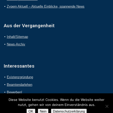
Zypern Aktuell – Aktuelle Einblicke, spannende News
Aus der Vergangenheit
Inhalt/Sitemap
News-Archiv
Interessantes
Existenzgründung
Beamtendarlehen
Bewerben!
Diese Website benutzt Cookies. Wenn du die Website weiter
nutzt, gehen wir von deinem Einverständnis aus.
OK
Nein
Datenschutzerklärung
2017 Online-Presseportal.com. Alle Rechte vorbehalten.