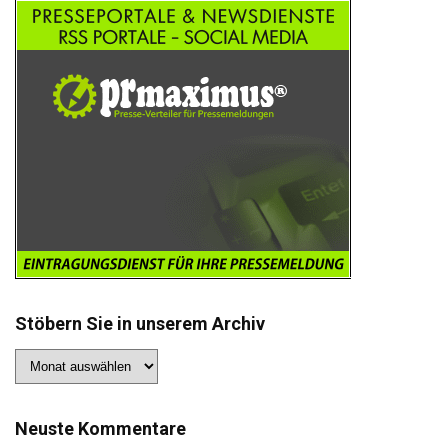
Stöbern Sie in unserem Archiv
Stöbern
Sie
in
unserem
Archiv
Neuste Kommentare