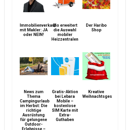
Immobilienverkauf
Qio erweitert
Der Haribo
mit Makler: JA
die Auswahl
Shop
oder NEIN!
mobiler
Heizzentralen
News zum
Gratis-Aktion
Kreative
Thema
bei Lebara
Weihnachtsgeschenke
Campingurlaub
Mobile –
im Herbst: Die
kostenlose
richtige
SIM Karte mit
Ausrüstung
Extra-
für gelungene
Guthaben
Outdoor-
Erlebnisse –