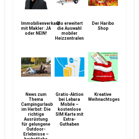
Immobilienverkauf
Qio erweitert
Der Haribo
mit Makler: JA
die Auswahl
Shop
oder NEIN!
mobiler
Heizzentralen
News zum
Gratis-Aktion
Kreative
Thema
bei Lebara
Weihnachtsgeschenke
Campingurlaub
Mobile –
im Herbst: Die
kostenlose
richtige
SIM Karte mit
Ausrüstung
Extra-
für gelungene
Guthaben
Outdoor-
Erlebnisse –