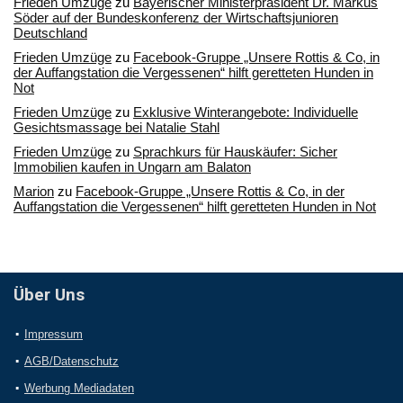
Frieden Umzüge
zu
Bayerischer Ministerpräsident Dr. Markus
Söder auf der Bundeskonferenz der Wirtschaftsjunioren
Deutschland
Frieden Umzüge
zu
Facebook-Gruppe „Unsere Rottis & Co, in
der Auffangstation die Vergessenen“ hilft geretteten Hunden in
Not
Frieden Umzüge
zu
Exklusive Winterangebote: Individuelle
Gesichtsmassage bei Natalie Stahl
Frieden Umzüge
zu
Sprachkurs für Hauskäufer: Sicher
Immobilien kaufen in Ungarn am Balaton
Marion
zu
Facebook-Gruppe „Unsere Rottis & Co, in der
Auffangstation die Vergessenen“ hilft geretteten Hunden in Not
Über Uns
Impressum
AGB/Datenschutz
Werbung Mediadaten