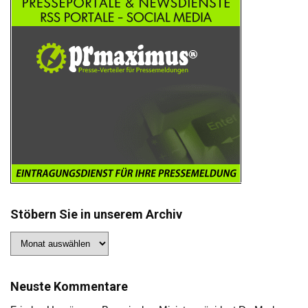
Stöbern Sie in unserem Archiv
Stöbern
Sie
in
unserem
Archiv
Neuste Kommentare