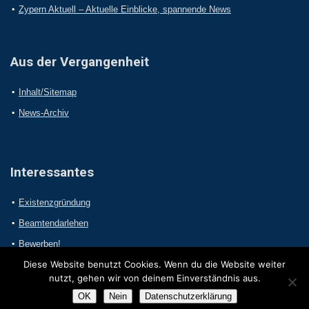
Zypern Aktuell – Aktuelle Einblicke, spannende News
Aus der Vergangenheit
Inhalt/Sitemap
News-Archiv
Interessantes
Existenzgründung
Beamtendarlehen
Bewerben!
Diese Website benutzt Cookies. Wenn du die Website weiter
nutzt, gehen wir von deinem Einverständnis aus.
OK
Nein
Datenschutzerklärung
2017 Online-Presseportal.com. Alle Rechte vorbehalten.