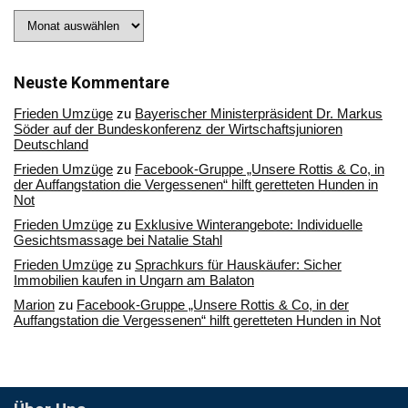
Stöbern
Sie
in
unserem
Archiv
Neuste Kommentare
Frieden Umzüge
zu
Bayerischer Ministerpräsident Dr. Markus
Söder auf der Bundeskonferenz der Wirtschaftsjunioren
Deutschland
Frieden Umzüge
zu
Facebook-Gruppe „Unsere Rottis & Co, in
der Auffangstation die Vergessenen“ hilft geretteten Hunden in
Not
Frieden Umzüge
zu
Exklusive Winterangebote: Individuelle
Gesichtsmassage bei Natalie Stahl
Frieden Umzüge
zu
Sprachkurs für Hauskäufer: Sicher
Immobilien kaufen in Ungarn am Balaton
Marion
zu
Facebook-Gruppe „Unsere Rottis & Co, in der
Auffangstation die Vergessenen“ hilft geretteten Hunden in Not