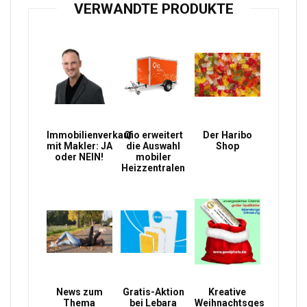
VERWANDTE PRODUKTE
Immobilienverkauf
Qio erweitert
Der Haribo
mit Makler: JA
die Auswahl
Shop
oder NEIN!
mobiler
Heizzentralen
News zum
Gratis-Aktion
Kreative
Thema
bei Lebara
Weihnachtsgeschenke