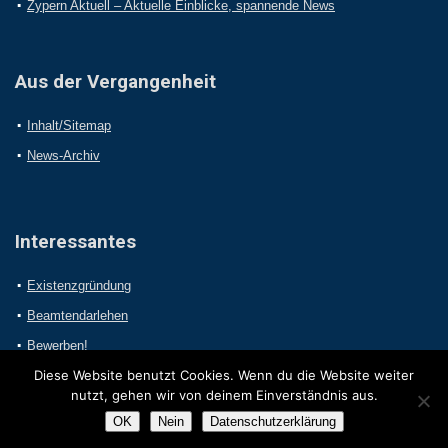
Zypern Aktuell – Aktuelle Einblicke, spannende News
Aus der Vergangenheit
Inhalt/Sitemap
News-Archiv
Interessantes
Existenzgründung
Beamtendarlehen
Bewerben!
Diese Website benutzt Cookies. Wenn du die Website weiter
nutzt, gehen wir von deinem Einverständnis aus.
OK
Nein
Datenschutzerklärung
2017 Online-Presseportal.com. Alle Rechte vorbehalten.