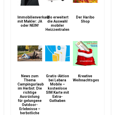
Immobilienverkauf
Qio erweitert
Der Haribo
mit Makler: JA
die Auswahl
Shop
oder NEIN!
mobiler
Heizzentralen
News zum
Gratis-Aktion
Kreative
Thema
bei Lebara
Weihnachtsgeschenke
Campingurlaub
Mobile –
im Herbst: Die
kostenlose
richtige
SIM Karte mit
Ausrüstung
Extra-
für gelungene
Guthaben
Outdoor-
Erlebnisse –
herbstliche