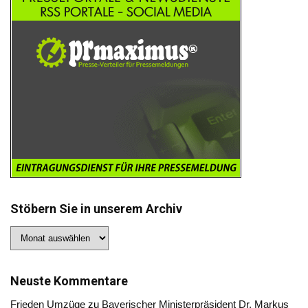
Stöbern Sie in unserem Archiv
Stöbern
Sie
in
unserem
Archiv
Neuste Kommentare
Frieden Umzüge
zu
Bayerischer Ministerpräsident Dr. Markus