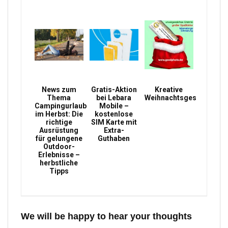
News zum
Gratis-Aktion
Kreative
Thema
bei Lebara
Weihnachtsgeschenke
Campingurlaub
Mobile –
im Herbst: Die
kostenlose
richtige
SIM Karte mit
Ausrüstung
Extra-
für gelungene
Guthaben
Outdoor-
Erlebnisse –
herbstliche
Tipps
We will be happy to hear your thoughts