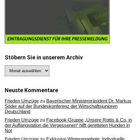
Stöbern Sie in unserem Archiv
Stöbern
Sie
in
unserem
Archiv
Neuste Kommentare
Frieden Umzüge
zu
Bayerischer Ministerpräsident Dr. Markus
Söder auf der Bundeskonferenz der Wirtschaftsjunioren
Deutschland
Frieden Umzüge
zu
Facebook-Gruppe „Unsere Rottis & Co, in
der Auffangstation die Vergessenen“ hilft geretteten Hunden in
Not
Frieden Umzüge
zu
Exklusive Winterangebote: Individuelle