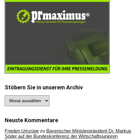
Stöbern Sie in unserem Archiv
Stöbern
Sie
in
unserem
Archiv
Neuste Kommentare
Frieden Umzüge
zu
Bayerischer Ministerpräsident Dr. Markus
Söder auf der Bundeskonferenz der Wirtschaftsjunioren