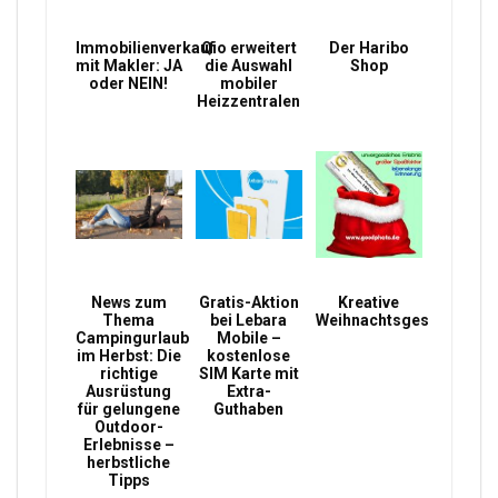
Immobilienverkauf
Qio erweitert
Der Haribo
mit Makler: JA
die Auswahl
Shop
oder NEIN!
mobiler
Heizzentralen
News zum
Gratis-Aktion
Kreative
Thema
bei Lebara
Weihnachtsgeschenke
Campingurlaub
Mobile –
im Herbst: Die
kostenlose
richtige
SIM Karte mit
Ausrüstung
Extra-
für gelungene
Guthaben
Outdoor-
Erlebnisse –
herbstliche
Tipps