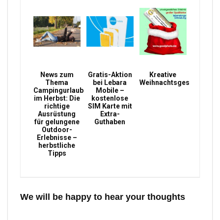
News zum
Gratis-Aktion
Kreative
Thema
bei Lebara
Weihnachtsgeschenke
Campingurlaub
Mobile –
im Herbst: Die
kostenlose
richtige
SIM Karte mit
Ausrüstung
Extra-
für gelungene
Guthaben
Outdoor-
Erlebnisse –
herbstliche
Tipps
We will be happy to hear your thoughts