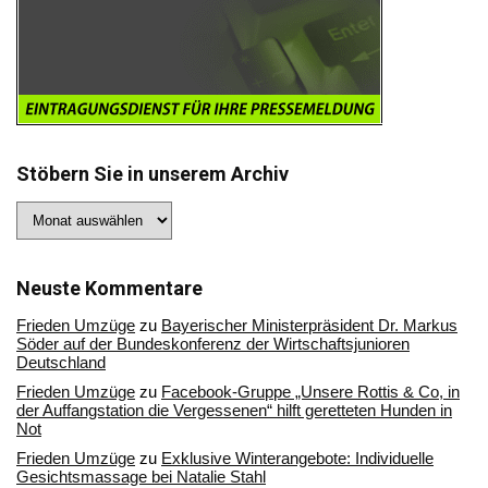
Stöbern Sie in unserem Archiv
Stöbern
Sie
in
unserem
Archiv
Neuste Kommentare
Frieden Umzüge
zu
Bayerischer Ministerpräsident Dr. Markus
Söder auf der Bundeskonferenz der Wirtschaftsjunioren
Deutschland
Frieden Umzüge
zu
Facebook-Gruppe „Unsere Rottis & Co, in
der Auffangstation die Vergessenen“ hilft geretteten Hunden in
Not
Frieden Umzüge
zu
Exklusive Winterangebote: Individuelle
Gesichtsmassage bei Natalie Stahl