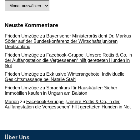
Stöbern
Sie
in
unserem
Archiv
Neuste Kommentare
Frieden Umzüge
zu
Bayerischer Ministerpräsident Dr. Markus
Söder auf der Bundeskonferenz der Wirtschaftsjunioren
Deutschland
Frieden Umzüge
zu
Facebook-Gruppe „Unsere Rottis & Co, in
der Auffangstation die Vergessenen“ hilft geretteten Hunden in
Not
Frieden Umzüge
zu
Exklusive Winterangebote: Individuelle
Gesichtsmassage bei Natalie Stahl
Frieden Umzüge
zu
Sprachkurs für Hauskäufer: Sicher
Immobilien kaufen in Ungarn am Balaton
Marion
zu
Facebook-Gruppe „Unsere Rottis & Co, in der
Auffangstation die Vergessenen“ hilft geretteten Hunden in Not
Über Uns