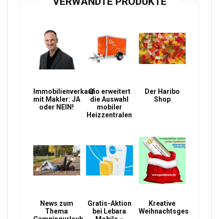
VERWANDTE PRODUKTE
Immobilienverkauf
Qio erweitert
Der Haribo
mit Makler: JA
die Auswahl
Shop
oder NEIN!
mobiler
Heizzentralen
News zum
Gratis-Aktion
Kreative
Thema
bei Lebara
Weihnachtsgeschenke