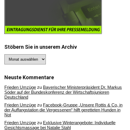
Stöbern Sie in unserem Archiv
Stöbern
Sie
in
unserem
Archiv
Neuste Kommentare
Frieden Umzüge
zu
Bayerischer Ministerpräsident Dr. Markus
Söder auf der Bundeskonferenz der Wirtschaftsjunioren
Deutschland
Frieden Umzüge
zu
Facebook-Gruppe „Unsere Rottis & Co, in
der Auffangstation die Vergessenen“ hilft geretteten Hunden in
Not
Frieden Umzüge
zu
Exklusive Winterangebote: Individuelle
Gesichtsmassage bei Natalie Stahl