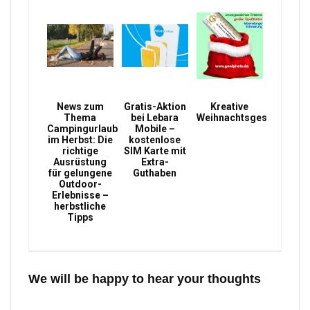
News zum
Gratis-Aktion
Kreative
Thema
bei Lebara
Weihnachtsgeschenke
Campingurlaub
Mobile –
im Herbst: Die
kostenlose
richtige
SIM Karte mit
Ausrüstung
Extra-
für gelungene
Guthaben
Outdoor-
Erlebnisse –
herbstliche
Tipps
We will be happy to hear your thoughts