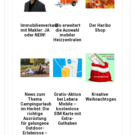
Immobilienverkauf
Qio erweitert
Der Haribo
mit Makler: JA
die Auswahl
Shop
oder NEIN!
mobiler
Heizzentralen
News zum
Gratis-Aktion
Kreative
Thema
bei Lebara
Weihnachtsgeschenke
Campingurlaub
Mobile –
im Herbst: Die
kostenlose
richtige
SIM Karte mit
Ausrüstung
Extra-
für gelungene
Guthaben
Outdoor-
Erlebnisse –