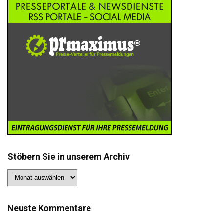
Stöbern Sie in unserem Archiv
Stöbern
Sie
in
unserem
Archiv
Neuste Kommentare