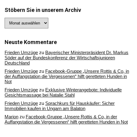
Stöbern Sie in unserem Archiv
Stöbern
Sie
in
unserem
Archiv
Neuste Kommentare
Frieden Umzüge
zu
Bayerischer Ministerpräsident Dr. Markus
Söder auf der Bundeskonferenz der Wirtschaftsjunioren
Deutschland
Frieden Umzüge
zu
Facebook-Gruppe „Unsere Rottis & Co, in
der Auffangstation die Vergessenen“ hilft geretteten Hunden in
Not
Frieden Umzüge
zu
Exklusive Winterangebote: Individuelle
Gesichtsmassage bei Natalie Stahl
Frieden Umzüge
zu
Sprachkurs für Hauskäufer: Sicher
Immobilien kaufen in Ungarn am Balaton
Marion
zu
Facebook-Gruppe „Unsere Rottis & Co, in der
Auffangstation die Vergessenen“ hilft geretteten Hunden in Not