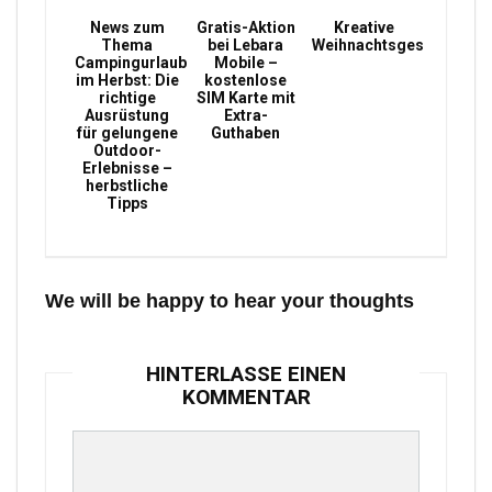
News zum
Gratis-Aktion
Kreative
Thema
bei Lebara
Weihnachtsgeschenke
Campingurlaub
Mobile –
im Herbst: Die
kostenlose
richtige
SIM Karte mit
Ausrüstung
Extra-
für gelungene
Guthaben
Outdoor-
Erlebnisse –
herbstliche
Tipps
We will be happy to hear your thoughts
HINTERLASSE EINEN
KOMMENTAR