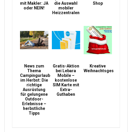
mit Makler: JA
die Auswahl
Shop
oder NEIN!
mobiler
Heizzentralen
News zum
Gratis-Aktion
Kreative
Thema
bei Lebara
Weihnachtsgeschenke
Campingurlaub
Mobile –
im Herbst: Die
kostenlose
richtige
SIM Karte mit
Ausrüstung
Extra-
für gelungene
Guthaben
Outdoor-
Erlebnisse –
herbstliche
Tipps