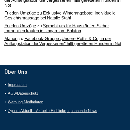
der Auffangstation die Vergessenen“ hilft geretteten Hunden in
Not
Frieden Umzüge
zu
Exklusive Winterangebote: Individuelle
Gesichtsmassage bei Natalie Stahl
Frieden Umzüge
zu
Sprachkurs für Hauskäufer: Sicher
Immobilien kaufen in Ungarn am Balaton
Marion
zu
Facebook-Gruppe „Unsere Rottis & Co, in der
Auffangstation die Vergessenen“ hilft geretteten Hunden in Not
Über Uns
Impressum
AGB/Datenschutz
Werbung Mediadaten
Zypern Aktuell – Aktuelle Einblicke, spannende News