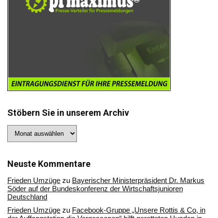
Stöbern Sie in unserem Archiv
Stöbern
Sie
in
unserem
Archiv
Neuste Kommentare
Frieden Umzüge
zu
Bayerischer Ministerpräsident Dr. Markus
Söder auf der Bundeskonferenz der Wirtschaftsjunioren
Deutschland
Frieden Umzüge
zu
Facebook-Gruppe „Unsere Rottis & Co, in