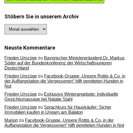
Stöbern Sie in unserem Archiv
Stöbern
Sie
in
unserem
Archiv
Neuste Kommentare
Frieden Umzüge
zu
Bayerischer Ministerpräsident Dr. Markus
Söder auf der Bundeskonferenz der Wirtschaftsjunioren
Deutschland
Frieden Umzüge
zu
Facebook-Gruppe „Unsere Rottis & Co, in
der Auffangstation die Vergessenen“ hilft geretteten Hunden in
Not
Frieden Umzüge
zu
Exklusive Winterangebote: Individuelle
Gesichtsmassage bei Natalie Stahl
Frieden Umzüge
zu
Sprachkurs für Hauskäufer: Sicher
Immobilien kaufen in Ungarn am Balaton
Marion
zu
Facebook-Gruppe „Unsere Rottis & Co, in der
Auffangstation die Vergessenen“ hilft geretteten Hunden in Not