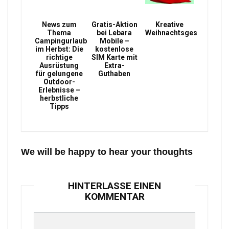
News zum
Gratis-Aktion
Kreative
Thema
bei Lebara
Weihnachtsgeschenke
Campingurlaub
Mobile –
im Herbst: Die
kostenlose
richtige
SIM Karte mit
Ausrüstung
Extra-
für gelungene
Guthaben
Outdoor-
Erlebnisse –
herbstliche
Tipps
We will be happy to hear your thoughts
HINTERLASSE EINEN
KOMMENTAR