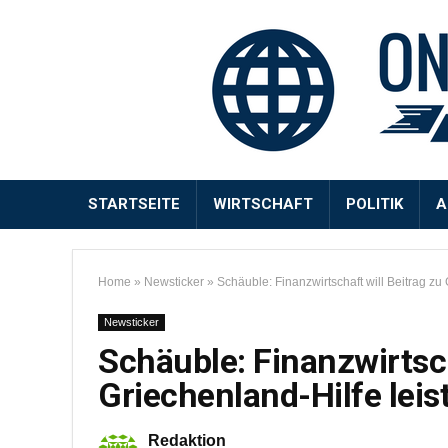
STARTSEITE
WIRTSCHAFT
POLITIK
A
Home
»
Newsticker
»
Schäuble: Finanzwirtschaft will Beitrag zu 
Newsticker
Schäuble: Finanzwirtsch
Griechenland-Hilfe leis
Redaktion