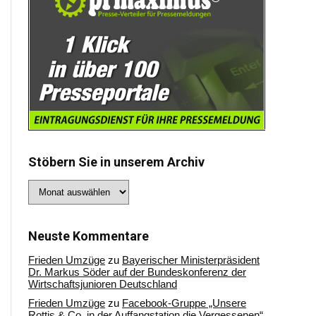
Stöbern Sie in unserem Archiv
Stöbern
Sie
in
unserem
Archiv
Neuste Kommentare
Frieden Umzüge
zu
Bayerischer Ministerpräsident
Dr. Markus Söder auf der Bundeskonferenz der
Wirtschaftsjunioren Deutschland
Frieden Umzüge
zu
Facebook-Gruppe „Unsere
Rottis & Co, in der Auffangstation die Vergessenen“