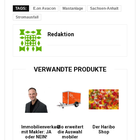
TAGS:
E.on Avacon
Mastanlage
Sachsen-Anhalt
Stromausfall
Redaktion
VERWANDTE PRODUKTE
Immobilienverkauf
Qio erweitert
Der Haribo
mit Makler: JA
die Auswahl
Shop
oder NEIN!
mobiler