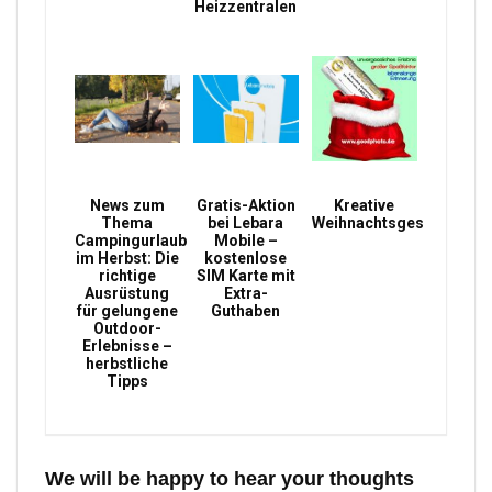
Heizzentralen
News zum
Gratis-Aktion
Kreative
Thema
bei Lebara
Weihnachtsgeschenke
Campingurlaub
Mobile –
im Herbst: Die
kostenlose
richtige
SIM Karte mit
Ausrüstung
Extra-
für gelungene
Guthaben
Outdoor-
Erlebnisse –
herbstliche
Tipps
We will be happy to hear your thoughts