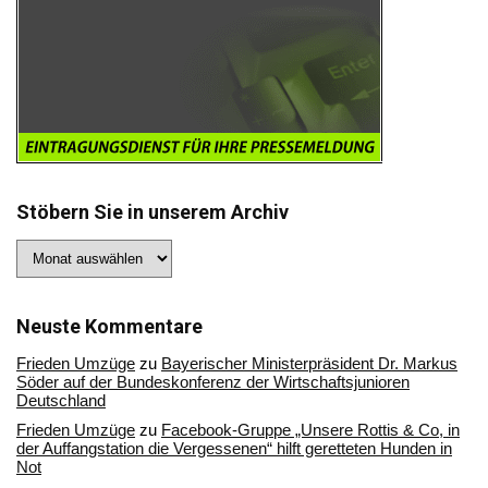
Stöbern Sie in unserem Archiv
Stöbern
Sie
in
unserem
Archiv
Neuste Kommentare
Frieden Umzüge
zu
Bayerischer Ministerpräsident Dr. Markus
Söder auf der Bundeskonferenz der Wirtschaftsjunioren
Deutschland
Frieden Umzüge
zu
Facebook-Gruppe „Unsere Rottis & Co, in
der Auffangstation die Vergessenen“ hilft geretteten Hunden in
Not