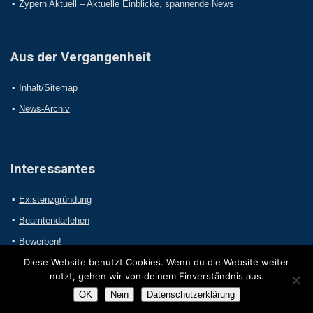
Zypern Aktuell – Aktuelle Einblicke, spannende News
Aus der Vergangenheit
Inhalt/Sitemap
News-Archiv
Interessantes
Existenzgründung
Beamtendarlehen
Bewerben!
Diese Website benutzt Cookies. Wenn du die Website weiter
nutzt, gehen wir von deinem Einverständnis aus.
OK
Nein
Datenschutzerklärung
2017 Online-Presseportal.com. Alle Rechte vorbehalten.