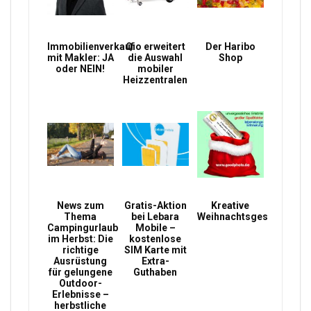
Immobilienverkauf
Qio erweitert
Der Haribo
mit Makler: JA
die Auswahl
Shop
oder NEIN!
mobiler
Heizzentralen
News zum
Gratis-Aktion
Kreative
Thema
bei Lebara
Weihnachtsgeschenke
Campingurlaub
Mobile –
im Herbst: Die
kostenlose
richtige
SIM Karte mit
Ausrüstung
Extra-
für gelungene
Guthaben
Outdoor-
Erlebnisse –
herbstliche