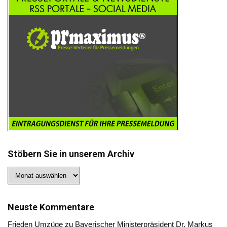
Stöbern Sie in unserem Archiv
Stöbern
Sie
in
unserem
Archiv
Neuste Kommentare
Frieden Umzüge
zu
Bayerischer Ministerpräsident Dr. Markus