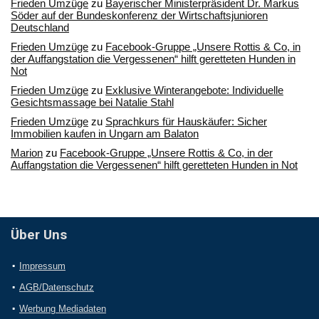
Frieden Umzüge
zu
Bayerischer Ministerpräsident Dr. Markus
Söder auf der Bundeskonferenz der Wirtschaftsjunioren
Deutschland
Frieden Umzüge
zu
Facebook-Gruppe „Unsere Rottis & Co, in
der Auffangstation die Vergessenen“ hilft geretteten Hunden in
Not
Frieden Umzüge
zu
Exklusive Winterangebote: Individuelle
Gesichtsmassage bei Natalie Stahl
Frieden Umzüge
zu
Sprachkurs für Hauskäufer: Sicher
Immobilien kaufen in Ungarn am Balaton
Marion
zu
Facebook-Gruppe „Unsere Rottis & Co, in der
Auffangstation die Vergessenen“ hilft geretteten Hunden in Not
Über Uns
Impressum
AGB/Datenschutz
Werbung Mediadaten