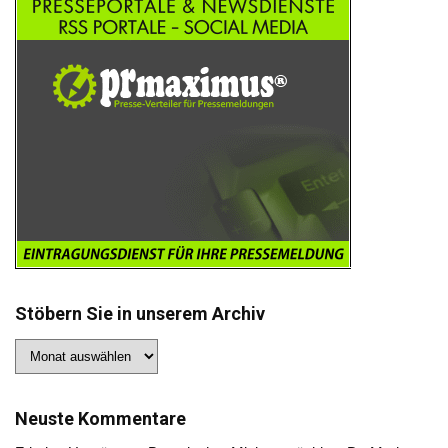
Stöbern Sie in unserem Archiv
Stöbern
Sie
in
unserem
Archiv
Neuste Kommentare