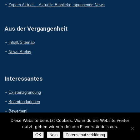
Zypern Aktuell – Aktuelle Einblicke, spannende News
Aus der Vergangenheit
Inhalt/Sitemap
News-Archiv
Interessantes
Existenzgründung
Beamtendarlehen
Bewerben!
Diese Website benutzt Cookies. Wenn du die Website weiter
nutzt, gehen wir von deinem Einverständnis aus.
OK
Nein
Datenschutzerklärung
2017 Online-Presseportal.com. Alle Rechte vorbehalten.