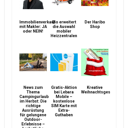
Immobilienverkauf
Qio erweitert
Der Haribo
mit Makler: JA
die Auswahl
Shop
oder NEIN!
mobiler
Heizzentralen
News zum
Gratis-Aktion
Kreative
Thema
bei Lebara
Weihnachtsgeschenke
Campingurlaub
Mobile –
im Herbst: Die
kostenlose
richtige
SIM Karte mit
Ausrüstung
Extra-
für gelungene
Guthaben
Outdoor-
Erlebnisse –