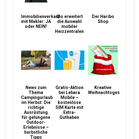
Immobilienverkauf
Qio erweitert
Der Haribo
mit Makler: JA
die Auswahl
Shop
oder NEIN!
mobiler
Heizzentralen
News zum
Gratis-Aktion
Kreative
Thema
bei Lebara
Weihnachtsgeschenke
Campingurlaub
Mobile –
im Herbst: Die
kostenlose
richtige
SIM Karte mit
Ausrüstung
Extra-
für gelungene
Guthaben
Outdoor-
Erlebnisse –
herbstliche
Tipps