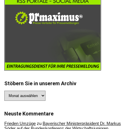
Stöbern Sie in unserem Archiv
Stöbern
Sie
in
unserem
Archiv
Neuste Kommentare
Frieden Umzüge
zu
Bayerischer Ministerpräsident Dr. Markus
Söder auf der Bundeskonferenz der Wirtschaftsjunioren