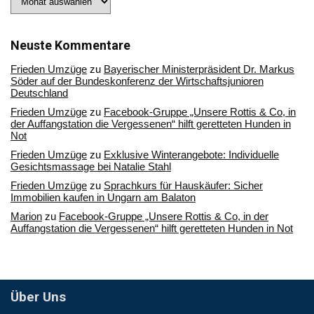
Sie
in
unserem
Archiv
Neuste Kommentare
Frieden Umzüge
zu
Bayerischer Ministerpräsident Dr. Markus
Söder auf der Bundeskonferenz der Wirtschaftsjunioren
Deutschland
Frieden Umzüge
zu
Facebook-Gruppe „Unsere Rottis & Co, in
der Auffangstation die Vergessenen“ hilft geretteten Hunden in
Not
Frieden Umzüge
zu
Exklusive Winterangebote: Individuelle
Gesichtsmassage bei Natalie Stahl
Frieden Umzüge
zu
Sprachkurs für Hauskäufer: Sicher
Immobilien kaufen in Ungarn am Balaton
Marion
zu
Facebook-Gruppe „Unsere Rottis & Co, in der
Auffangstation die Vergessenen“ hilft geretteten Hunden in Not
Über Uns