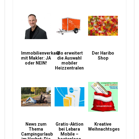
Immobilienverkauf
Qio erweitert
Der Haribo
mit Makler: JA
die Auswahl
Shop
oder NEIN!
mobiler
Heizzentralen
News zum
Gratis-Aktion
Kreative
Thema
bei Lebara
Weihnachtsgeschenke
Campingurlaub
Mobile –