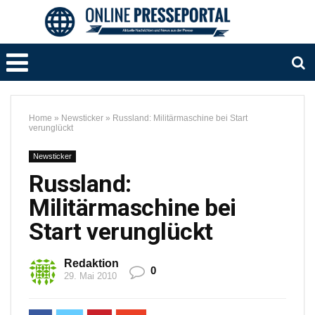
Home
»
Newsticker
»
Russland: Militärmaschine bei Start
verunglückt
Newsticker
Russland:
Militärmaschine bei
Start verunglückt
Redaktion
0
29. Mai 2010