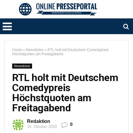
Home
»
Newsticker
»
RTL holt mit Deutschem Comedypreis
Höchstquoten am Freitagabend
Newsticker
RTL holt mit Deutschem
Comedypreis
Höchstquoten am
Freitagabend
Redaktion
0
16. Oktober 2010