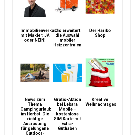
Immobilienverkauf
Qio erweitert
Der Haribo
mit Makler: JA
die Auswahl
Shop
oder NEIN!
mobiler
Heizzentralen
News zum
Gratis-Aktion
Kreative
Thema
bei Lebara
Weihnachtsgeschenke
Campingurlaub
Mobile –
im Herbst: Die
kostenlose
richtige
SIM Karte mit
Ausrüstung
Extra-
für gelungene
Guthaben
Outdoor-