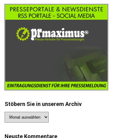
Stöbern Sie in unserem Archiv
Stöbern
Sie
in
unserem
Archiv
Neuste Kommentare