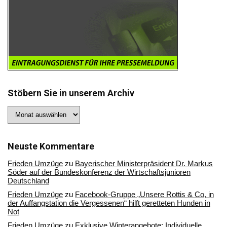
Stöbern Sie in unserem Archiv
Stöbern
Sie
in
unserem
Archiv
Neuste Kommentare
Frieden Umzüge
zu
Bayerischer Ministerpräsident Dr. Markus
Söder auf der Bundeskonferenz der Wirtschaftsjunioren
Deutschland
Frieden Umzüge
zu
Facebook-Gruppe „Unsere Rottis & Co, in
der Auffangstation die Vergessenen“ hilft geretteten Hunden in
Not
Frieden Umzüge
zu
Exklusive Winterangebote: Individuelle