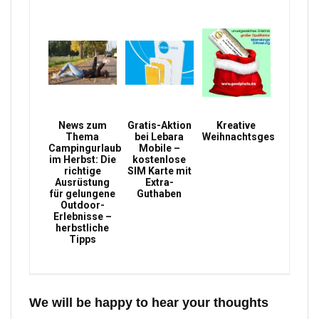
News zum
Gratis-Aktion
Kreative
Thema
bei Lebara
Weihnachtsgeschenke
Campingurlaub
Mobile –
im Herbst: Die
kostenlose
richtige
SIM Karte mit
Ausrüstung
Extra-
für gelungene
Guthaben
Outdoor-
Erlebnisse –
herbstliche
Tipps
We will be happy to hear your thoughts