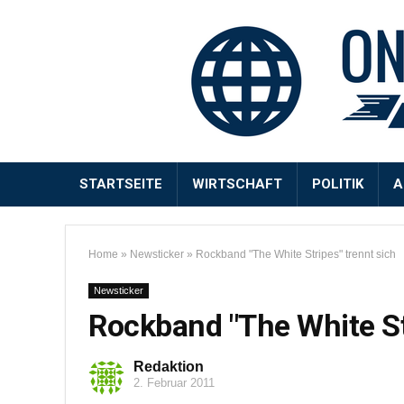
STARTSEITE
WIRTSCHAFT
POLITIK
A
Home
»
Newsticker
»
Rockband "The White Stripes" trennt sich
Newsticker
Rockband "The White St
Redaktion
2. Februar 2011