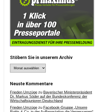
Stöbern Sie in unserem Archiv
Stöbern
Sie
in
unserem
Archiv
Neuste Kommentare
Frieden Umzüge
zu
Bayerischer Ministerpräsident
Dr. Markus Söder auf der Bundeskonferenz der
Wirtschaftsjunioren Deutschland
Frieden Umzüge
zu
Facebook-Gruppe „Unsere
Rottis & Co, in der Auffangstation die Vergessenen“