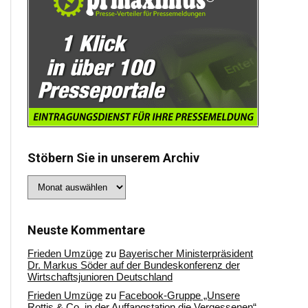
Stöbern Sie in unserem Archiv
Stöbern
Sie
in
unserem
Archiv
Neuste Kommentare
Frieden Umzüge
zu
Bayerischer Ministerpräsident
Dr. Markus Söder auf der Bundeskonferenz der
Wirtschaftsjunioren Deutschland
Frieden Umzüge
zu
Facebook-Gruppe „Unsere
Rottis & Co, in der Auffangstation die Vergessenen“