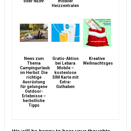
oder NEIN!
mobiler
Heizzentralen
News zum
Gratis-Aktion
Kreative
Thema
bei Lebara
Weihnachtsgeschenke
Campingurlaub
Mobile –
im Herbst: Die
kostenlose
richtige
SIM Karte mit
Ausrüstung
Extra-
für gelungene
Guthaben
Outdoor-
Erlebnisse –
herbstliche
Tipps