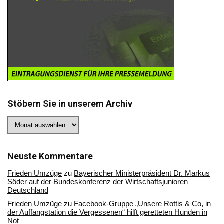
Stöbern Sie in unserem Archiv
Stöbern
Sie
in
unserem
Archiv
Neuste Kommentare
Frieden Umzüge
zu
Bayerischer Ministerpräsident Dr. Markus
Söder auf der Bundeskonferenz der Wirtschaftsjunioren
Deutschland
Frieden Umzüge
zu
Facebook-Gruppe „Unsere Rottis & Co, in
der Auffangstation die Vergessenen“ hilft geretteten Hunden in
Not