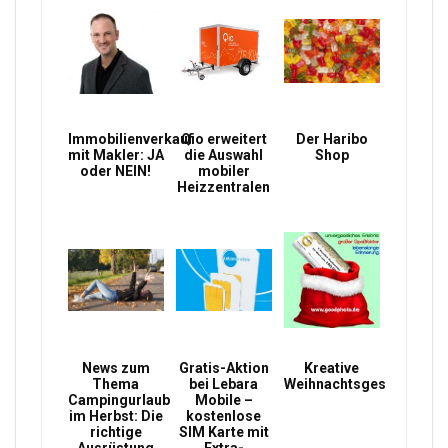
Immobilienverkauf
Qio erweitert
Der Haribo
mit Makler: JA
die Auswahl
Shop
oder NEIN!
mobiler
Heizzentralen
News zum
Gratis-Aktion
Kreative
Thema
bei Lebara
Weihnachtsgeschenke
Campingurlaub
Mobile –
im Herbst: Die
kostenlose
richtige
SIM Karte mit