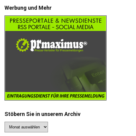
Werbung und Mehr
Stöbern Sie in unserem Archiv
Stöbern
Sie
in