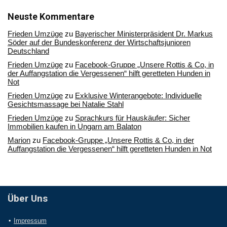
unserem
Archiv
Neuste Kommentare
Frieden Umzüge
zu
Bayerischer Ministerpräsident Dr. Markus
Söder auf der Bundeskonferenz der Wirtschaftsjunioren
Deutschland
Frieden Umzüge
zu
Facebook-Gruppe „Unsere Rottis & Co, in
der Auffangstation die Vergessenen“ hilft geretteten Hunden in
Not
Frieden Umzüge
zu
Exklusive Winterangebote: Individuelle
Gesichtsmassage bei Natalie Stahl
Frieden Umzüge
zu
Sprachkurs für Hauskäufer: Sicher
Immobilien kaufen in Ungarn am Balaton
Marion
zu
Facebook-Gruppe „Unsere Rottis & Co, in der
Auffangstation die Vergessenen“ hilft geretteten Hunden in Not
Über Uns
Impressum