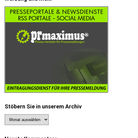
Stöbern Sie in unserem Archiv
Stöbern
Sie
in
unserem
Archiv