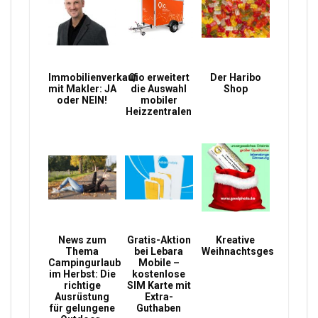
Immobilienverkauf
Qio erweitert
Der Haribo
mit Makler: JA
die Auswahl
Shop
oder NEIN!
mobiler
Heizzentralen
News zum
Gratis-Aktion
Kreative
Thema
bei Lebara
Weihnachtsgeschenke
Campingurlaub
Mobile –
im Herbst: Die
kostenlose
richtige
SIM Karte mit
Ausrüstung
Extra-
für gelungene
Guthaben