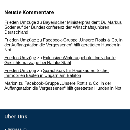
in
unserem
Archiv
Neuste Kommentare
Frieden Umzüge
zu
Bayerischer Ministerpräsident Dr. Markus
Söder auf der Bundeskonferenz der Wirtschaftsjunioren
Deutschland
Frieden Umzüge
zu
Facebook-Gruppe „Unsere Rottis & Co, in
der Auffangstation die Vergessenen“ hilft geretteten Hunden in
Not
Frieden Umzüge
zu
Exklusive Winterangebote: Individuelle
Gesichtsmassage bei Natalie Stahl
Frieden Umzüge
zu
Sprachkurs für Hauskäufer: Sicher
Immobilien kaufen in Ungarn am Balaton
Marion
zu
Facebook-Gruppe „Unsere Rottis & Co, in der
Auffangstation die Vergessenen“ hilft geretteten Hunden in Not
Über Uns
Impressum