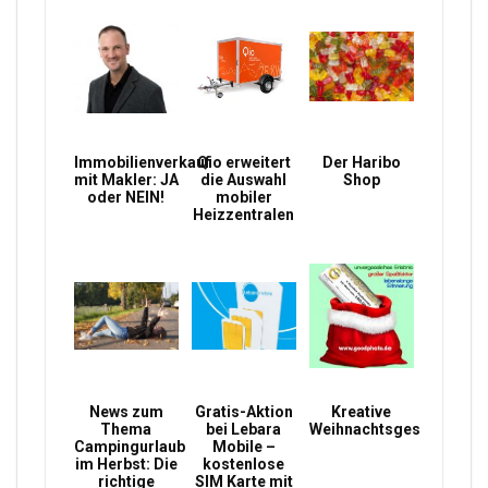
Immobilienverkauf
Qio erweitert
Der Haribo
mit Makler: JA
die Auswahl
Shop
oder NEIN!
mobiler
Heizzentralen
News zum
Gratis-Aktion
Kreative
Thema
bei Lebara
Weihnachtsgeschenke
Campingurlaub
Mobile –
im Herbst: Die
kostenlose
richtige
SIM Karte mit