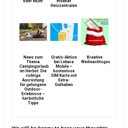
oder NEIN!
mobiler
Heizzentralen
News zum
Gratis-Aktion
Kreative
Thema
bei Lebara
Weihnachtsgeschenke
Campingurlaub
Mobile –
im Herbst: Die
kostenlose
richtige
SIM Karte mit
Ausrüstung
Extra-
für gelungene
Guthaben
Outdoor-
Erlebnisse –
herbstliche
Tipps