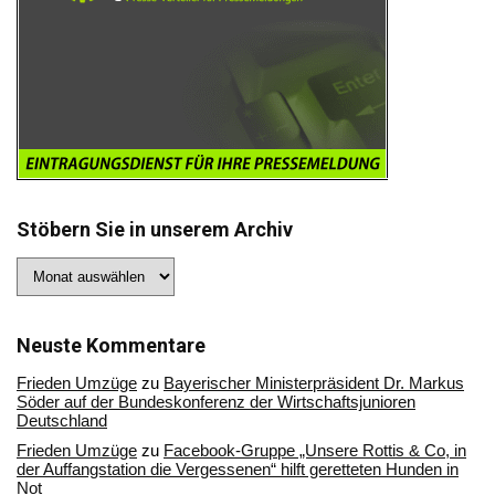
Stöbern Sie in unserem Archiv
Stöbern
Sie
in
unserem
Archiv
Neuste Kommentare
Frieden Umzüge
zu
Bayerischer Ministerpräsident Dr. Markus
Söder auf der Bundeskonferenz der Wirtschaftsjunioren
Deutschland
Frieden Umzüge
zu
Facebook-Gruppe „Unsere Rottis & Co, in
der Auffangstation die Vergessenen“ hilft geretteten Hunden in
Not