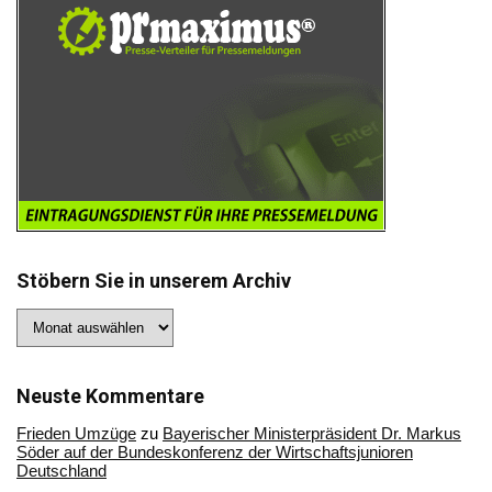
Stöbern Sie in unserem Archiv
Stöbern
Sie
in
unserem
Archiv
Neuste Kommentare
Frieden Umzüge
zu
Bayerischer Ministerpräsident Dr. Markus
Söder auf der Bundeskonferenz der Wirtschaftsjunioren
Deutschland