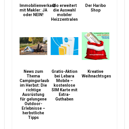
Immobilienverkauf
Qio erweitert
Der Haribo
mit Makler: JA
die Auswahl
Shop
oder NEIN!
mobiler
Heizzentralen
News zum
Gratis-Aktion
Kreative
Thema
bei Lebara
Weihnachtsgeschenke
Campingurlaub
Mobile –
im Herbst: Die
kostenlose
richtige
SIM Karte mit
Ausrüstung
Extra-
für gelungene
Guthaben
Outdoor-
Erlebnisse –
herbstliche
Tipps