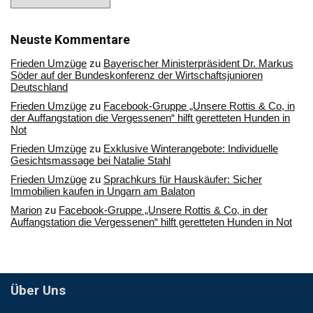
Sie
in
unserem
Archiv
Neuste Kommentare
Frieden Umzüge
zu
Bayerischer Ministerpräsident Dr. Markus
Söder auf der Bundeskonferenz der Wirtschaftsjunioren
Deutschland
Frieden Umzüge
zu
Facebook-Gruppe „Unsere Rottis & Co, in
der Auffangstation die Vergessenen“ hilft geretteten Hunden in
Not
Frieden Umzüge
zu
Exklusive Winterangebote: Individuelle
Gesichtsmassage bei Natalie Stahl
Frieden Umzüge
zu
Sprachkurs für Hauskäufer: Sicher
Immobilien kaufen in Ungarn am Balaton
Marion
zu
Facebook-Gruppe „Unsere Rottis & Co, in der
Auffangstation die Vergessenen“ hilft geretteten Hunden in Not
Über Uns