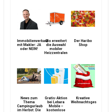
Immobilienverkauf
Qio erweitert
Der Haribo
mit Makler: JA
die Auswahl
Shop
oder NEIN!
mobiler
Heizzentralen
News zum
Gratis-Aktion
Kreative
Thema
bei Lebara
Weihnachtsgeschenke
Campingurlaub
Mobile –
im Herbst: Die
kostenlose