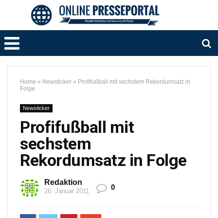
Home
»
Newsticker
»
Profifußball mit sechstem Rekordumsatz in
Folge
Newsticker
Profifußball mit
sechstem
Rekordumsatz in Folge
Redaktion
0
26. Januar 2011