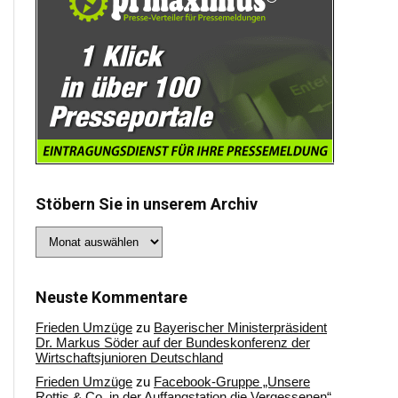
Stöbern Sie in unserem Archiv
Stöbern
Sie
in
unserem
Archiv
Neuste Kommentare
Frieden Umzüge
zu
Bayerischer Ministerpräsident
Dr. Markus Söder auf der Bundeskonferenz der
Wirtschaftsjunioren Deutschland
Frieden Umzüge
zu
Facebook-Gruppe „Unsere
Rottis & Co, in der Auffangstation die Vergessenen“