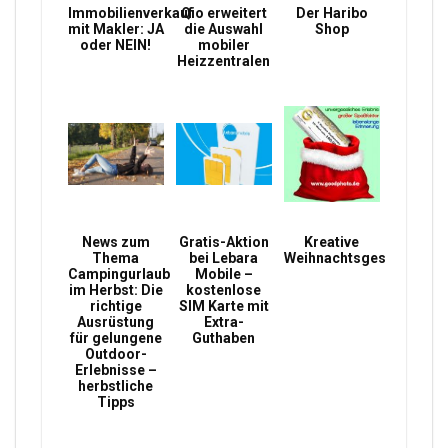
Immobilienverkauf
Qio erweitert
Der Haribo
mit Makler: JA
die Auswahl
Shop
oder NEIN!
mobiler
Heizzentralen
News zum
Gratis-Aktion
Kreative
Thema
bei Lebara
Weihnachtsgeschenke
Campingurlaub
Mobile –
im Herbst: Die
kostenlose
richtige
SIM Karte mit
Ausrüstung
Extra-
für gelungene
Guthaben
Outdoor-
Erlebnisse –
herbstliche
Tipps