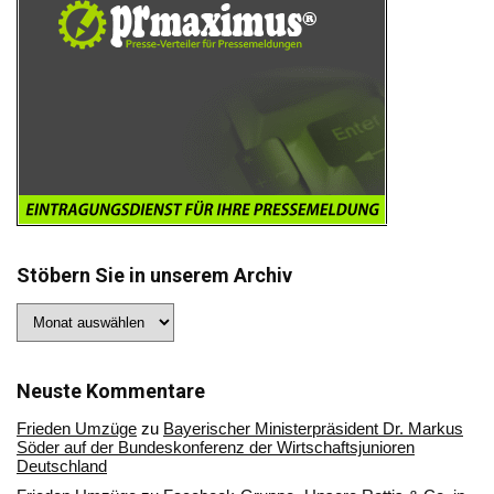
Stöbern Sie in unserem Archiv
Stöbern
Sie
in
unserem
Archiv
Neuste Kommentare
Frieden Umzüge
zu
Bayerischer Ministerpräsident Dr. Markus
Söder auf der Bundeskonferenz der Wirtschaftsjunioren
Deutschland