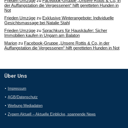
Frieden Umzüge
zu
Facebook-Gruppe „Unsere Rottis & Co, in
der Auffangstation die Vergessenen“ hilft geretteten Hunden in
Not
Frieden Umzüge
zu
Exklusive Winterangebote: Individuelle
Gesichtsmassage bei Natalie Stahl
Frieden Umzüge
zu
Sprachkurs für Hauskäufer: Sicher
Immobilien kaufen in Ungarn am Balaton
Marion
zu
Facebook-Gruppe „Unsere Rottis & Co, in der
Auffangstation die Vergessenen“ hilft geretteten Hunden in Not
Über Uns
Impressum
AGB/Datenschutz
Werbung Mediadaten
Zypern Aktuell – Aktuelle Einblicke, spannende News