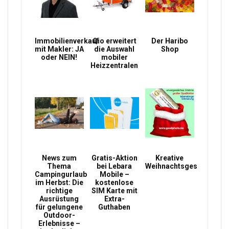
Immobilienverkauf
Qio erweitert
Der Haribo
mit Makler: JA
die Auswahl
Shop
oder NEIN!
mobiler
Heizzentralen
News zum
Gratis-Aktion
Kreative
Thema
bei Lebara
Weihnachtsgeschenke
Campingurlaub
Mobile –
im Herbst: Die
kostenlose
richtige
SIM Karte mit
Ausrüstung
Extra-
für gelungene
Guthaben
Outdoor-
Erlebnisse –