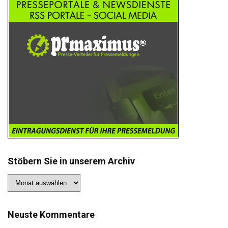
Stöbern Sie in unserem Archiv
Stöbern
Sie
in
unserem
Archiv
Neuste Kommentare