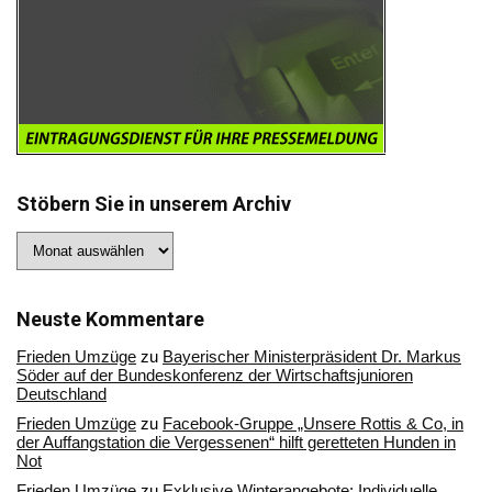
Stöbern Sie in unserem Archiv
Stöbern
Sie
in
unserem
Archiv
Neuste Kommentare
Frieden Umzüge
zu
Bayerischer Ministerpräsident Dr. Markus
Söder auf der Bundeskonferenz der Wirtschaftsjunioren
Deutschland
Frieden Umzüge
zu
Facebook-Gruppe „Unsere Rottis & Co, in
der Auffangstation die Vergessenen“ hilft geretteten Hunden in
Not
Frieden Umzüge
zu
Exklusive Winterangebote: Individuelle