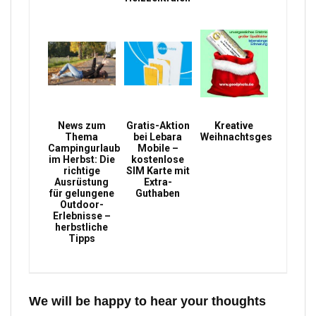
News zum
Gratis-Aktion
Kreative
Thema
bei Lebara
Weihnachtsgeschenke
Campingurlaub
Mobile –
im Herbst: Die
kostenlose
richtige
SIM Karte mit
Ausrüstung
Extra-
für gelungene
Guthaben
Outdoor-
Erlebnisse –
herbstliche
Tipps
We will be happy to hear your thoughts