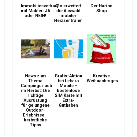
Immobilienverkauf
Qio erweitert
Der Haribo
mit Makler: JA
die Auswahl
Shop
oder NEIN!
mobiler
Heizzentralen
News zum
Gratis-Aktion
Kreative
Thema
bei Lebara
Weihnachtsgeschenke
Campingurlaub
Mobile –
im Herbst: Die
kostenlose
richtige
SIM Karte mit
Ausrüstung
Extra-
für gelungene
Guthaben
Outdoor-
Erlebnisse –
herbstliche
Tipps