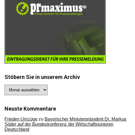
Stöbern Sie in unserem Archiv
Stöbern
Sie
in
unserem
Archiv
Neuste Kommentare
Frieden Umzüge
zu
Bayerischer Ministerpräsident Dr. Markus
Söder auf der Bundeskonferenz der Wirtschaftsjunioren
Deutschland