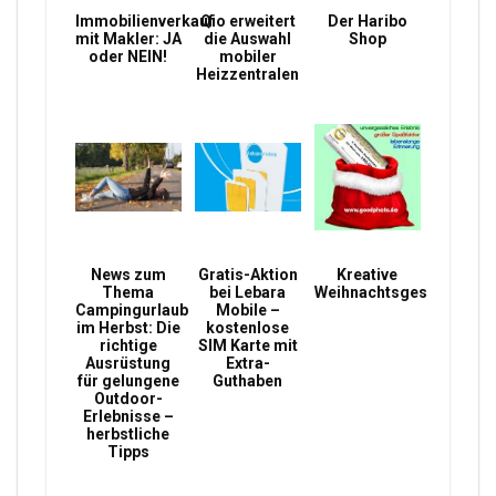
Immobilienverkauf
Qio erweitert
Der Haribo
mit Makler: JA
die Auswahl
Shop
oder NEIN!
mobiler
Heizzentralen
News zum
Gratis-Aktion
Kreative
Thema
bei Lebara
Weihnachtsgeschenke
Campingurlaub
Mobile –
im Herbst: Die
kostenlose
richtige
SIM Karte mit
Ausrüstung
Extra-
für gelungene
Guthaben
Outdoor-
Erlebnisse –
herbstliche
Tipps