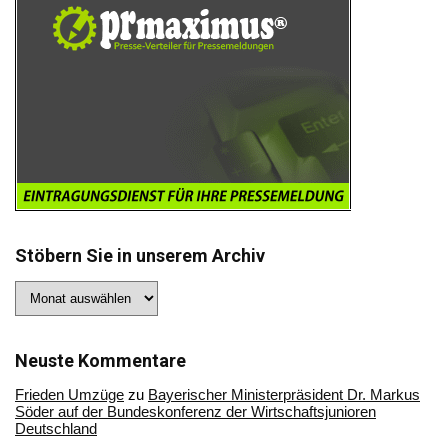
Stöbern Sie in unserem Archiv
Stöbern
Sie
in
unserem
Archiv
Neuste Kommentare
Frieden Umzüge
zu
Bayerischer Ministerpräsident Dr. Markus
Söder auf der Bundeskonferenz der Wirtschaftsjunioren
Deutschland