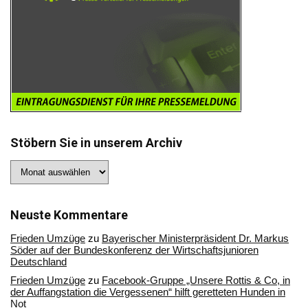
Stöbern Sie in unserem Archiv
Stöbern
Sie
in
unserem
Archiv
Neuste Kommentare
Frieden Umzüge
zu
Bayerischer Ministerpräsident Dr. Markus
Söder auf der Bundeskonferenz der Wirtschaftsjunioren
Deutschland
Frieden Umzüge
zu
Facebook-Gruppe „Unsere Rottis & Co, in
der Auffangstation die Vergessenen“ hilft geretteten Hunden in
Not