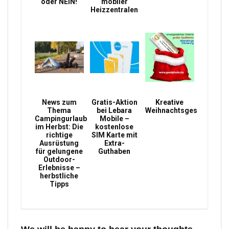
oder NEIN!
mobiler
Heizzentralen
News zum
Gratis-Aktion
Kreative
Thema
bei Lebara
Weihnachtsgeschenke
Campingurlaub
Mobile –
im Herbst: Die
kostenlose
richtige
SIM Karte mit
Ausrüstung
Extra-
für gelungene
Guthaben
Outdoor-
Erlebnisse –
herbstliche
Tipps