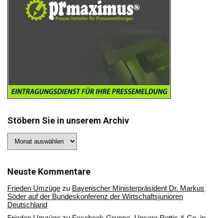
Stöbern Sie in unserem Archiv
Stöbern
Sie
in
unserem
Archiv
Neuste Kommentare
Frieden Umzüge
zu
Bayerischer Ministerpräsident Dr. Markus
Söder auf der Bundeskonferenz der Wirtschaftsjunioren
Deutschland
Frieden Umzüge
zu
Facebook-Gruppe „Unsere Rottis & Co, in