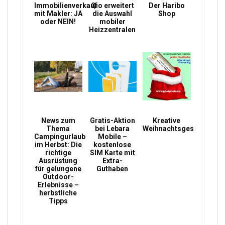
Immobilienverkauf
Qio erweitert
Der Haribo
mit Makler: JA
die Auswahl
Shop
oder NEIN!
mobiler
Heizzentralen
News zum
Gratis-Aktion
Kreative
Thema
bei Lebara
Weihnachtsgeschenke
Campingurlaub
Mobile –
im Herbst: Die
kostenlose
richtige
SIM Karte mit
Ausrüstung
Extra-
für gelungene
Guthaben
Outdoor-
Erlebnisse –
herbstliche
Tipps