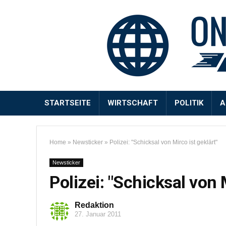
STARTSEITE
WIRTSCHAFT
POLITIK
A
Home
»
Newsticker
»
Polizei: "Schicksal von Mirco ist geklärt"
Newsticker
Polizei: "Schicksal von 
Redaktion
27. Januar 2011