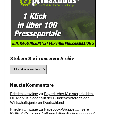
Stöbern Sie in unserem Archiv
Stöbern
Sie
in
unserem
Archiv
Neuste Kommentare
Frieden Umzüge
zu
Bayerischer Ministerpräsident
Dr. Markus Söder auf der Bundeskonferenz der
Wirtschaftsjunioren Deutschland
Frieden Umzüge
zu
Facebook-Gruppe „Unsere
Rottis & Co, in der Auffangstation die Vergessenen“