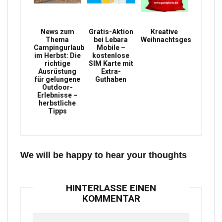
News zum
Gratis-Aktion
Kreative
Thema
bei Lebara
Weihnachtsgeschenke
Campingurlaub
Mobile –
im Herbst: Die
kostenlose
richtige
SIM Karte mit
Ausrüstung
Extra-
für gelungene
Guthaben
Outdoor-
Erlebnisse –
herbstliche
Tipps
We will be happy to hear your thoughts
HINTERLASSE EINEN
KOMMENTAR