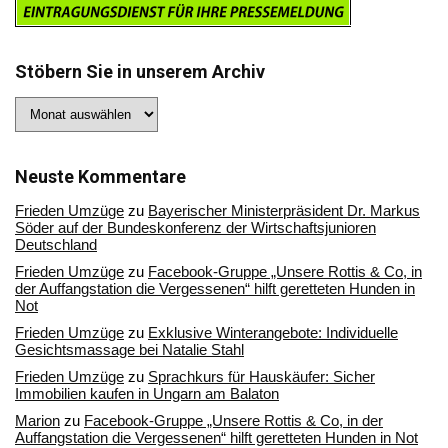
Stöbern Sie in unserem Archiv
Stöbern
Sie
in
unserem
Archiv
Neuste Kommentare
Frieden Umzüge
zu
Bayerischer Ministerpräsident Dr. Markus
Söder auf der Bundeskonferenz der Wirtschaftsjunioren
Deutschland
Frieden Umzüge
zu
Facebook-Gruppe „Unsere Rottis & Co, in
der Auffangstation die Vergessenen“ hilft geretteten Hunden in
Not
Frieden Umzüge
zu
Exklusive Winterangebote: Individuelle
Gesichtsmassage bei Natalie Stahl
Frieden Umzüge
zu
Sprachkurs für Hauskäufer: Sicher
Immobilien kaufen in Ungarn am Balaton
Marion
zu
Facebook-Gruppe „Unsere Rottis & Co, in der
Auffangstation die Vergessenen“ hilft geretteten Hunden in Not