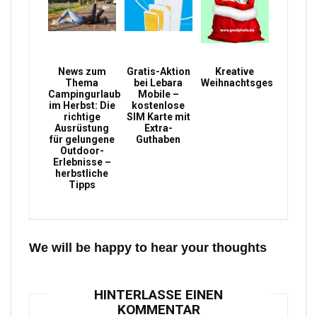
News zum
Gratis-Aktion
Kreative
Thema
bei Lebara
Weihnachtsgeschenke
Campingurlaub
Mobile –
im Herbst: Die
kostenlose
richtige
SIM Karte mit
Ausrüstung
Extra-
für gelungene
Guthaben
Outdoor-
Erlebnisse –
herbstliche
Tipps
We will be happy to hear your thoughts
HINTERLASSE EINEN
KOMMENTAR