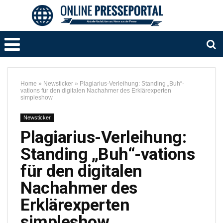
Home
»
Newsticker
»
Plagiarius-Verleihung: Standing „Buh“-
vations für den digitalen Nachahmer des Erklärexperten
simpleshow
Newsticker
Plagiarius-Verleihung:
Standing „Buh“-vations
für den digitalen
Nachahmer des
Erklärexperten
simpleshow