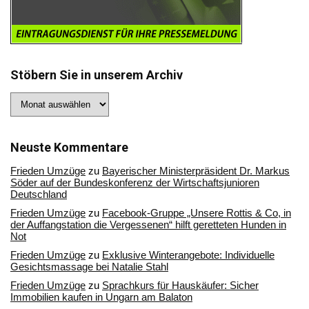
Stöbern Sie in unserem Archiv
Stöbern
Sie
in
unserem
Archiv
Neuste Kommentare
Frieden Umzüge
zu
Bayerischer Ministerpräsident Dr. Markus
Söder auf der Bundeskonferenz der Wirtschaftsjunioren
Deutschland
Frieden Umzüge
zu
Facebook-Gruppe „Unsere Rottis & Co, in
der Auffangstation die Vergessenen“ hilft geretteten Hunden in
Not
Frieden Umzüge
zu
Exklusive Winterangebote: Individuelle
Gesichtsmassage bei Natalie Stahl
Frieden Umzüge
zu
Sprachkurs für Hauskäufer: Sicher
Immobilien kaufen in Ungarn am Balaton