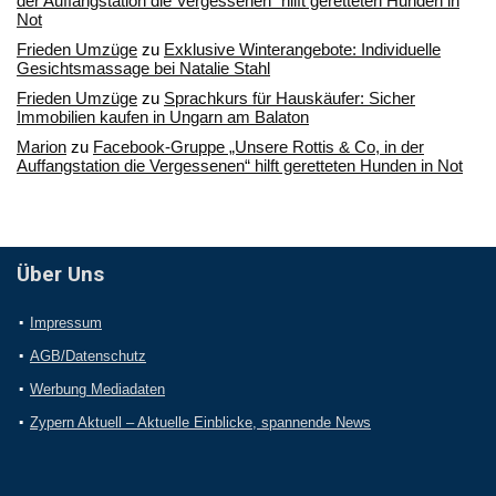
der Auffangstation die Vergessenen“ hilft geretteten Hunden in
Not
Frieden Umzüge
zu
Exklusive Winterangebote: Individuelle
Gesichtsmassage bei Natalie Stahl
Frieden Umzüge
zu
Sprachkurs für Hauskäufer: Sicher
Immobilien kaufen in Ungarn am Balaton
Marion
zu
Facebook-Gruppe „Unsere Rottis & Co, in der
Auffangstation die Vergessenen“ hilft geretteten Hunden in Not
Über Uns
Impressum
AGB/Datenschutz
Werbung Mediadaten
Zypern Aktuell – Aktuelle Einblicke, spannende News