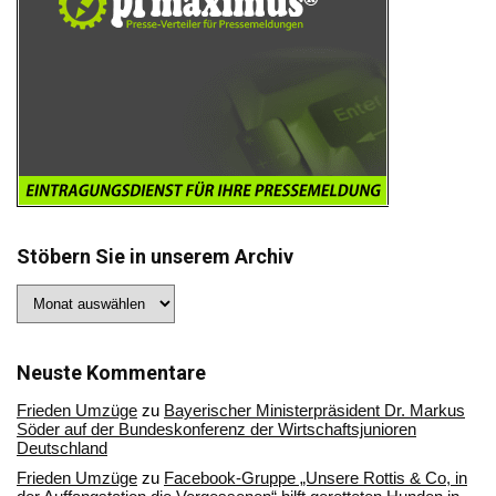
Stöbern Sie in unserem Archiv
Stöbern
Sie
in
unserem
Archiv
Neuste Kommentare
Frieden Umzüge
zu
Bayerischer Ministerpräsident Dr. Markus
Söder auf der Bundeskonferenz der Wirtschaftsjunioren
Deutschland
Frieden Umzüge
zu
Facebook-Gruppe „Unsere Rottis & Co, in