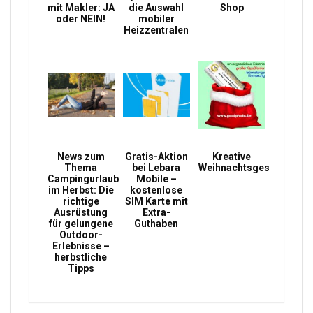
mit Makler: JA
die Auswahl
Shop
oder NEIN!
mobiler
Heizzentralen
News zum
Gratis-Aktion
Kreative
Thema
bei Lebara
Weihnachtsgeschenke
Campingurlaub
Mobile –
im Herbst: Die
kostenlose
richtige
SIM Karte mit
Ausrüstung
Extra-
für gelungene
Guthaben
Outdoor-
Erlebnisse –
herbstliche
Tipps