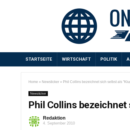
STARTSEITE
WIRTSCHAFT
POLITIK
A
Home
»
Newsticker
»
Phil Collins bezeichnet sich selbst als "Kl
Newsticker
Phil Collins bezeichnet 
Redaktion
4. September 2010