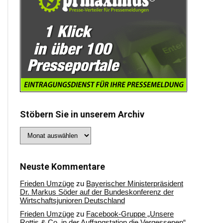
Stöbern Sie in unserem Archiv
Stöbern
Sie
in
unserem
Archiv
Neuste Kommentare
Frieden Umzüge
zu
Bayerischer Ministerpräsident
Dr. Markus Söder auf der Bundeskonferenz der
Wirtschaftsjunioren Deutschland
Frieden Umzüge
zu
Facebook-Gruppe „Unsere
Rottis & Co, in der Auffangstation die Vergessenen“