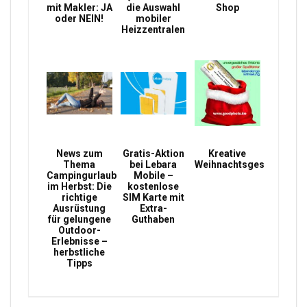
mit Makler: JA
die Auswahl
Shop
oder NEIN!
mobiler
Heizzentralen
News zum
Gratis-Aktion
Kreative
Thema
bei Lebara
Weihnachtsgeschenke
Campingurlaub
Mobile –
im Herbst: Die
kostenlose
richtige
SIM Karte mit
Ausrüstung
Extra-
für gelungene
Guthaben
Outdoor-
Erlebnisse –
herbstliche
Tipps