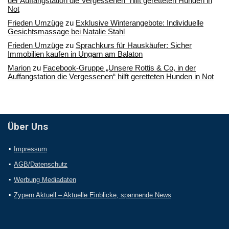
der Auffangstation die Vergessenen“ hilft geretteten Hunden in
Not
Frieden Umzüge
zu
Exklusive Winterangebote: Individuelle
Gesichtsmassage bei Natalie Stahl
Frieden Umzüge
zu
Sprachkurs für Hauskäufer: Sicher
Immobilien kaufen in Ungarn am Balaton
Marion
zu
Facebook-Gruppe „Unsere Rottis & Co, in der
Auffangstation die Vergessenen“ hilft geretteten Hunden in Not
Über Uns
Impressum
AGB/Datenschutz
Werbung Mediadaten
Zypern Aktuell – Aktuelle Einblicke, spannende News