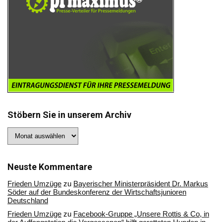
Stöbern Sie in unserem Archiv
Stöbern
Sie
in
unserem
Archiv
Neuste Kommentare
Frieden Umzüge
zu
Bayerischer Ministerpräsident Dr. Markus
Söder auf der Bundeskonferenz der Wirtschaftsjunioren
Deutschland
Frieden Umzüge
zu
Facebook-Gruppe „Unsere Rottis & Co, in