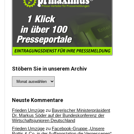
Stöbern Sie in unserem Archiv
Stöbern
Sie
in
unserem
Archiv
Neuste Kommentare
Frieden Umzüge
zu
Bayerischer Ministerpräsident
Dr. Markus Söder auf der Bundeskonferenz der
Wirtschaftsjunioren Deutschland
Frieden Umzüge
zu
Facebook-Gruppe „Unsere
Rottis & Co, in der Auffangstation die Vergessenen“