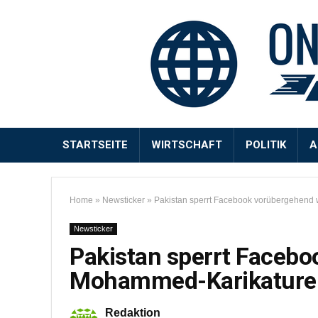
STARTSEITE
WIRTSCHAFT
POLITIK
A
Home
»
Newsticker
»
Pakistan sperrt Facebook vorübergehen
Newsticker
Pakistan sperrt Faceb
Mohammed-Karikature
Redaktion