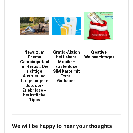
News zum
Gratis-Aktion
Kreative
Thema
bei Lebara
Weihnachtsgeschenke
Campingurlaub
Mobile –
im Herbst: Die
kostenlose
richtige
SIM Karte mit
Ausrüstung
Extra-
für gelungene
Guthaben
Outdoor-
Erlebnisse –
herbstliche
Tipps
We will be happy to hear your thoughts