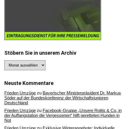
Stöbern Sie in unserem Archiv
Stöbern
Sie
in
unserem
Archiv
Neuste Kommentare
Frieden Umzüge
zu
Bayerischer Ministerpräsident Dr. Markus
Söder auf der Bundeskonferenz der Wirtschaftsjunioren
Deutschland
Frieden Umzüge
zu
Facebook-Gruppe „Unsere Rottis & Co, in
der Auffangstation die Vergessenen“ hilft geretteten Hunden in
Not
Frieden Umzüge
zu
Exklusive Winterangebote: Individuelle