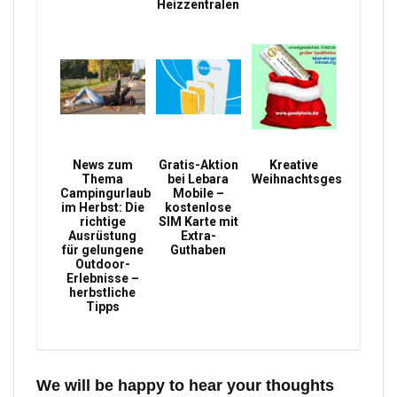
Heizzentralen
News zum
Gratis-Aktion
Kreative
Thema
bei Lebara
Weihnachtsgeschenke
Campingurlaub
Mobile –
im Herbst: Die
kostenlose
richtige
SIM Karte mit
Ausrüstung
Extra-
für gelungene
Guthaben
Outdoor-
Erlebnisse –
herbstliche
Tipps
We will be happy to hear your thoughts