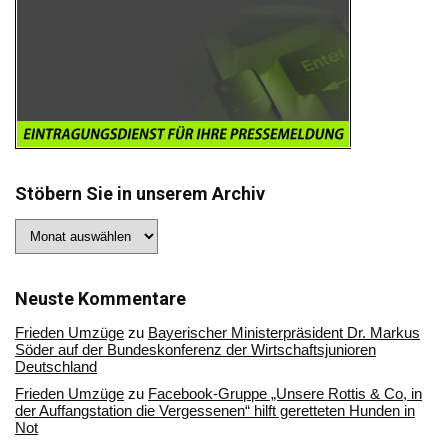
Stöbern Sie in unserem Archiv
Stöbern
Sie
in
unserem
Archiv
Neuste Kommentare
Frieden Umzüge
zu
Bayerischer Ministerpräsident Dr. Markus
Söder auf der Bundeskonferenz der Wirtschaftsjunioren
Deutschland
Frieden Umzüge
zu
Facebook-Gruppe „Unsere Rottis & Co, in
der Auffangstation die Vergessenen“ hilft geretteten Hunden in
Not