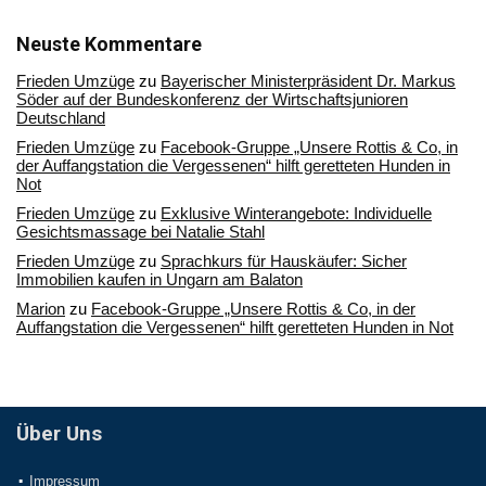
in
unserem
Archiv
Neuste Kommentare
Frieden Umzüge
zu
Bayerischer Ministerpräsident Dr. Markus
Söder auf der Bundeskonferenz der Wirtschaftsjunioren
Deutschland
Frieden Umzüge
zu
Facebook-Gruppe „Unsere Rottis & Co, in
der Auffangstation die Vergessenen“ hilft geretteten Hunden in
Not
Frieden Umzüge
zu
Exklusive Winterangebote: Individuelle
Gesichtsmassage bei Natalie Stahl
Frieden Umzüge
zu
Sprachkurs für Hauskäufer: Sicher
Immobilien kaufen in Ungarn am Balaton
Marion
zu
Facebook-Gruppe „Unsere Rottis & Co, in der
Auffangstation die Vergessenen“ hilft geretteten Hunden in Not
Über Uns
Impressum