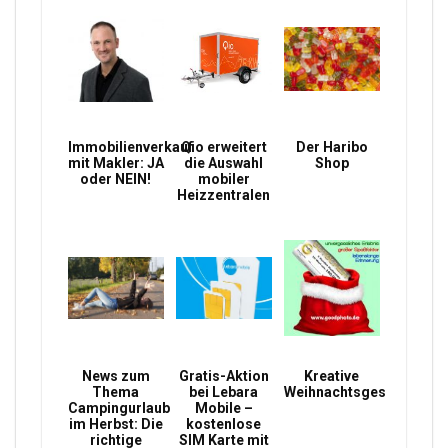
Immobilienverkauf
Qio erweitert
Der Haribo
mit Makler: JA
die Auswahl
Shop
oder NEIN!
mobiler
Heizzentralen
News zum
Gratis-Aktion
Kreative
Thema
bei Lebara
Weihnachtsgeschenke
Campingurlaub
Mobile –
im Herbst: Die
kostenlose
richtige
SIM Karte mit